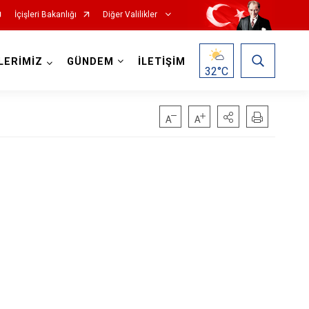
İçişleri Bakanlığı
Diğer Valilikler
LERİMİZ
GÜNDEM
İLETİŞİM
32
°C