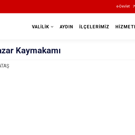
e-Devlet
VALİLİK
AYDIN
İLÇELERİMİZ
HİZMET
Valilikler
azar Kaymakamı
ATAŞ