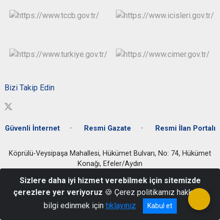
Bizi Takip Edin
Güvenli İnternet
Resmi Gazate
Resmi İlan Portalı
Köprülü-Veysipaşa Mahallesi, Hükümet Bulvarı, No: 74, Hükümet
Konağı, Efeler/Aydın
0 256 212 24 16 / 0 256 212 42 59 / 0256 214 55 88 / 0256 213 44
Sizlere daha iyi hizmet verebilmek için sitemizde
11
çerezlere yer veriyoruz
🍪 Çerez politikamız hakkında
bilgi edinmek için
tıklayınız
Kabul et