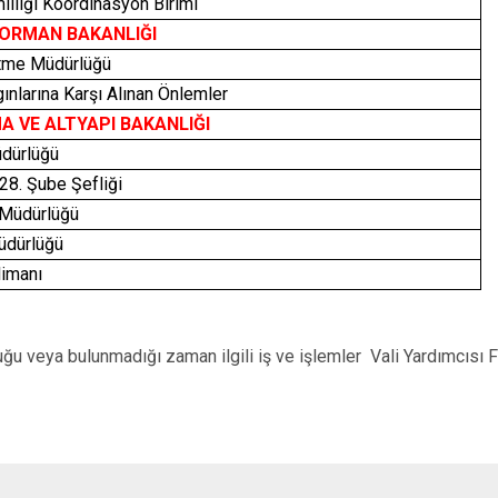
mliliği Koordinasyon Birimi
 ORMAN BAKANLIĞI
tme Müdürlüğü
ınlarına Karşı Alınan Önlemler
A VE ALTYAPI BAKANLIĞI
dürlüğü
 28. Şube Şefliği
 Müdürlüğü
üdürlüğü
limanı
uğu veya bulunmadığı zaman ilgili iş ve işlemler Vali Yardımcısı