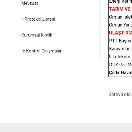
Enerji Veri
Mevzuat
TARIM VE
Orman İşle
İl Protokol Listesi
Orman Yang
ULAŞTIRM
Kurumsal Kimlik
PTT Başmü
Karayolları
İç Kontrol Çalışmaları
İl Telekom
DDY Gar M
Çıldır Hava
Görevli old