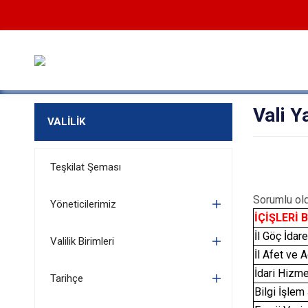
Vali Y
VALİLİK
Teşkilat Şeması
Sorumlu ol
Yöneticilerimiz
İÇİŞLERİ 
İl Göç İdar
Valilik Birimleri
İl Afet ve 
İdari Hizm
Tarihçe
Bilgi İşle