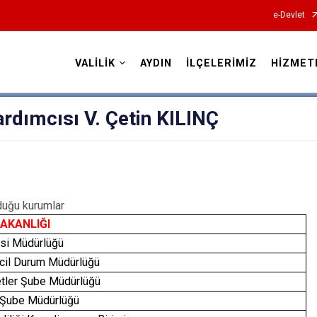
e-Devlet
VALİLİK
AYDIN
İLÇELERİMİZ
HİZMET
Valilikler
ardımcısı V. Çetin KILINÇ
duğu kurumlar
BAKANLIĞI
esi Müdürlüğü
Acil Durum Müdürlüğü
etler Şube Müdürlüğü
m Şube Müdürlüğü