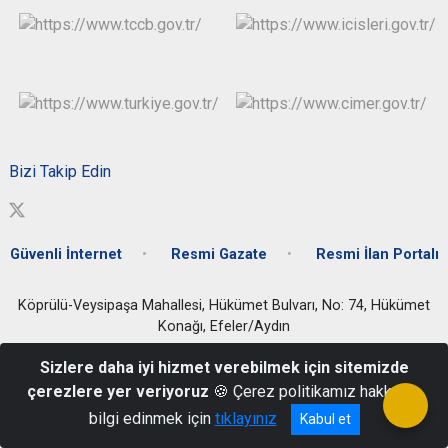
Bizi Takip Edin
Güvenli İnternet
Resmi Gazate
Resmi İlan Portalı
Köprülü-Veysipaşa Mahallesi, Hükümet Bulvarı, No: 74, Hükümet
Konağı, Efeler/Aydın
0 256 212 24 16 / 0 256 212 42 59 / 0256 214 55 88 / 0256 213 44
Sizlere daha iyi hizmet verebilmek için sitemizde
11
çerezlere yer veriyoruz
🍪 Çerez politikamız hakkında
bilgi edinmek için
tıklayınız
Kabul et